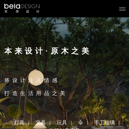
本来设计·原木之美
将设计注入情感
打造生活用品之美
灯具
文具
玩具
伞
手工玻璃