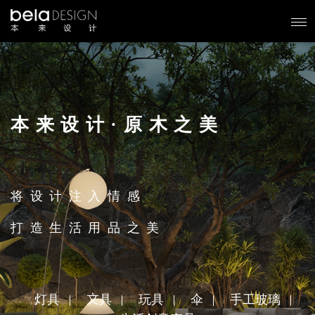
本来设计·原木之美
将设计注入情感
打造生活用品之美
灯具
文具
玩具
伞
手工玻璃