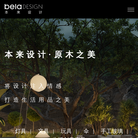
本来设计·原木之美
将设计注入情感
打造生活用品之美
灯具
文具
玩具
伞
手工玻璃