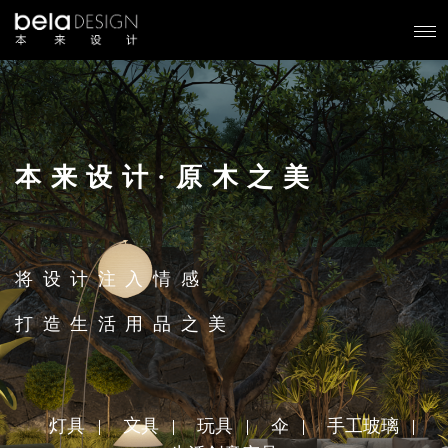
本来设计·原木之美
将设计注入情感
打造生活用品之美
灯具
文具
玩具
伞
手工玻璃