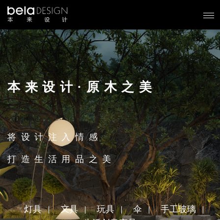
本来设计·原木之美
将设计注入情感
打造生活用品之美
灯具
文具
玩具
伞
手工玻璃